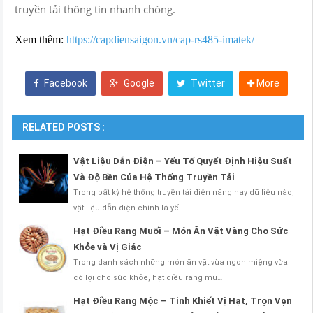
truyền tải thông tin nhanh chóng.
Xem thêm:
https://capdiensaigon.vn/cap-rs485-imatek/
Facebook
Google
Twitter
More
RELATED POSTS :
Vật Liệu Dẫn Điện – Yếu Tố Quyết Định Hiệu Suất
Và Độ Bền Của Hệ Thống Truyền Tải
Trong bất kỳ hệ thống truyền tải điện năng hay dữ liệu nào,
vật liệu dẫn điện chính là yế…
Hạt Điều Rang Muối – Món Ăn Vặt Vàng Cho Sức
Khỏe và Vị Giác
Trong danh sách những món ăn vặt vừa ngon miệng vừa
có lợi cho sức khỏe, hạt điều rang mu…
Hạt Điều Rang Mộc – Tinh Khiết Vị Hạt, Trọn Vẹn