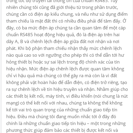
trong tốc độ truyền tải thông tin của chuẩn RS485. Tuy
nhiên chúng tôi cũng đã giới thiệu từ trong phần trước,
chúng cần có điện áp kiểu chung, và nếu như sử dụng điểm
tham chiếu là mặt đất thì có nhiều điều phải để tâm đấy. Ở
đây, có ba mức điện áp chúng ta cần quan tâm để một cáp
chuẩn RS485 hoạt động hiệu quả, đó là điện áp trên hai
dây A, B và chênh lệch điện áp giữa đất nơi nhận và nơi
phát. Khi bộ phận tham chiếu nhận thấy mức chênh lệch
nào quá cao so với ngưỡng cho phép thì có thể dẫn tới hư
hỏng thiết bị hoặc sự sai lệch trong độ chính xác của tín
hiệu nhận. Mức điện áp chênh lệch được quan tâm không
chỉ vì hậu quả mà chúng có thể gây ra mà còn là vì đất
không phải vật hoàn hảo để dẫn điện, có điện trở riêng, tạo
ra sự chênh lệch về tín hiệu truyền và nhận. Nhằm giúp cho
các thiết bị kết nối, máy tính, vi điều khiển (nói chung là nút
mạng) có thể kết nối với nhau, chúng ta không thể không
kể tới vai trò quan trọng của những chuẩn giao tiếp tín
hiệu. Điều mà chúng tôi đang muốn nhắc tới ở đây đó
chính là những chuẩn giao tiếp tín hiệu – một trong những
phương thức giúp đảm bảo các thiết bị được kết nối và