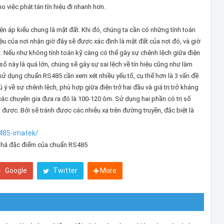
 việc phát tán tín hiệu đi nhanh hơn.
n áp kiểu chung là mặt đất. Khi đó, chúng ta cần có những tính toán
hiệu của nơi nhận giờ đây sẽ được xác định là mặt đất của nơi đó, và giờ
t. Nếu như không tính toán kỹ càng có thể gây sự chênh lệch giữa điện
số này là quá lớn, chúng sẽ gây sự sai lệch về tín hiệu cũng như làm
c sử dụng chuẩn RS485 cần xem xét nhiều yếu tố, cụ thể hơn là 3 vấn đề
 ý về sự chênh lệch, phù hợp giữa điện trở hai đầu và giá trị trở kháng
các chuyên gia đưa ra đó là 100-120 ôm. Sử dụng hai phần có trị số
được. Bởi sẽ tránh được các nhiễu xạ trên đường truyền, đặc biệt là
s485-imatek/
há đặc điểm của chuẩn RS485
Google
Twitter
More