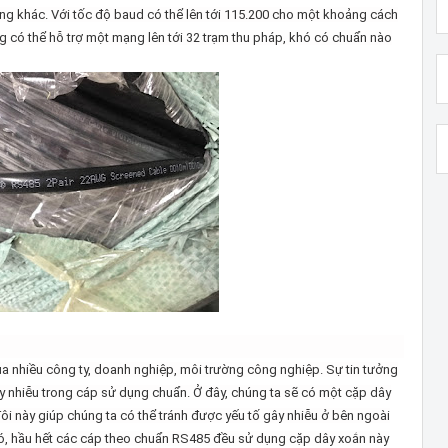
ng khác. Với tốc độ baud có thể lên tới 115.200 cho một khoảng cách
g có thể hỗ trợ một mạng lên tới 32 trạm thu pháp, khó có chuẩn nào
a nhiều công ty, doanh nghiệp, môi trường công nghiệp. Sự tin tưởng
y nhiễu trong cáp sử dụng chuẩn. Ở đây, chúng ta sẽ có một cặp dây
ôi này giúp chúng ta có thể tránh được yếu tố gây nhiễu ở bên ngoài
đó, hầu hết các cáp theo chuẩn RS485 đều sử dụng cặp dây xoắn này