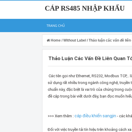
CÁP RS485 NHẬP KHẨU
TRANG CHỦ
Home
/
Without Label
/
Thảo luận các vấn đề liê
Thảo Luận Các Vấn Đề Liên Quan T
Các tên gọi như Ethernet, RS232, Modbus TCP,.. l
sử dụng rất nhiều trong ngành công nghệ, truyền t
chuẩn này, đặc biệt là vai trò của chúng trong cuộ
đề cập trong bài viết dưới đây, bạn đọc muốn hiểu
cáp điều khiển sangjin
>>> Xem thêm :
- các khá
Đối với việc truyền tải tín hiệu trên khoảng cách 