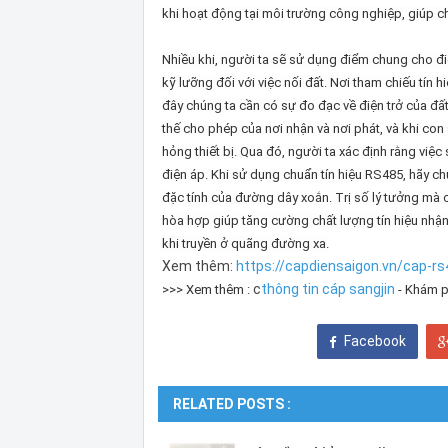
khi hoạt động tại môi trường công nghiệp, giúp cho
Nhiều khi, người ta sẽ sử dụng điểm chung cho điệ
kỹ lưỡng đối với việc nối đất. Nơi tham chiếu tín 
đây chúng ta cần có sự đo đạc về điện trở của đấ
thế cho phép của nơi nhận và nơi phát, và khi con 
hỏng thiết bị. Qua đó, người ta xác định rằng việ
điện áp. Khi sử dụng chuẩn tín hiệu RS485, hãy chú
đặc tính của đường dây xoắn. Trị số lý tưởng mà 
hòa hợp giúp tăng cường chất lượng tín hiệu nhận 
khi truyền ở quãng đường xa.
Xem thêm:
https://capdiensaigon.vn/cap-r
c
thông tin cáp sangjin
>>> Xem thêm :
- Khám p
Facebook
RELATED POSTS :