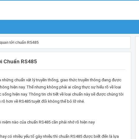
n quan tới chuẩn RS485
ới Chuẩn RS485
à những chuẩn vật lý truyền thống, giao thức truyền thông đang được
hông hiện nay. Thế nhưng không phải ai cũng thực sự hiểu rõ về loại
c sống hiện nay. Thông tin chi tiết về loại chuẩn này sẽ được chúng tôi
 rõ hơn về RS485 tuyệt đối không thể bỏ lỡ nhé.
i niệm nào của chuẩn RS485 cần phải nhớ rõ hiện nay
xa hay có nhiều yếu tố gây nhiễu thì chuẩn RS485 được biết đến là lựa