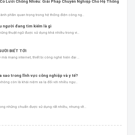
e Có Lưới Chống Nhiễu: Giải Pháp Chuyên Nghiệp Cho Hệ Thống
hành phần quan trọng trong hệ thống điện công ng…
 người đang tìm kiếm là gì
những thuật ngữ được sử dụng khá nhiều trong vi…
GƯỜI BIẾT TỚI
 mà mạng internet, thiết bị công nghệ hiện đại …
 sao trong lĩnh vực công nghiệp và y tế?
 không còn là khái niệm xa lạ đối với nhiều ngư…
rong những chuẩn được sử dụng rất nhiều, nhưng về…