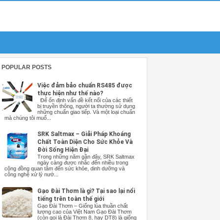
POPULAR POSTS
Việc đảm bảo chuẩn RS485 được
thực hiện như thế nào?
Để ổn định vấn đề kết nối của các thiết
bị truyền thông, người ta thường sử dụng
những chuẩn giao tiếp. Và một loại chuẩn
mà chúng tôi muố...
SRK Saltmax – Giải Pháp Khoáng
Chất Toàn Diện Cho Sức Khỏe Và
Đời Sống Hiện Đại
Trong những năm gần đây, SRK Saltmax
ngày càng được nhắc đến nhiều trong
cộng đồng quan tâm đến sức khỏe, dinh dưỡng và
công nghệ xử lý nướ...
Gạo Đài Thơm là gì? Tại sao lại nổi
tiếng trên toàn thế giới
Gạo Đài Thơm – Giống lúa thuần chất
lượng cao của Việt Nam Gạo Đài Thơm
(còn gọi là Đài Thơm 8, hay DT8) là giống