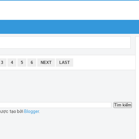
3
4
5
6
NEXT
LAST
ược tạo bởi
Blogger
.