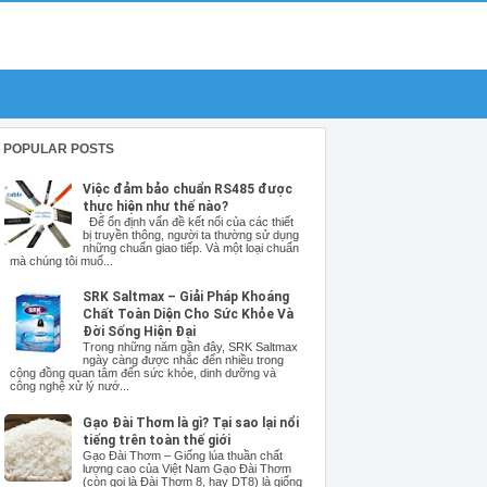
POPULAR POSTS
Việc đảm bảo chuẩn RS485 được
thực hiện như thế nào?
Để ổn định vấn đề kết nối của các thiết
bị truyền thông, người ta thường sử dụng
những chuẩn giao tiếp. Và một loại chuẩn
mà chúng tôi muố...
SRK Saltmax – Giải Pháp Khoáng
Chất Toàn Diện Cho Sức Khỏe Và
Đời Sống Hiện Đại
Trong những năm gần đây, SRK Saltmax
ngày càng được nhắc đến nhiều trong
cộng đồng quan tâm đến sức khỏe, dinh dưỡng và
công nghệ xử lý nướ...
Gạo Đài Thơm là gì? Tại sao lại nổi
tiếng trên toàn thế giới
Gạo Đài Thơm – Giống lúa thuần chất
lượng cao của Việt Nam Gạo Đài Thơm
(còn gọi là Đài Thơm 8, hay DT8) là giống