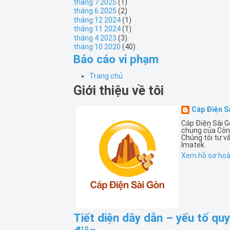
tháng 7 2025
(1)
tháng 6 2025
(2)
tháng 12 2024
(1)
tháng 11 2024
(1)
tháng 4 2023
(3)
tháng 10 2020
(40)
Báo cáo vi phạm
Trang chủ
Giới thiệu về tôi
Cáp Điện S
Cáp Điện Sài G
chung của Côn
Chúng tôi tư v
Imatek.
Xem hồ sơ hoàn
Tiết diện dây dẫn – yếu tố qu